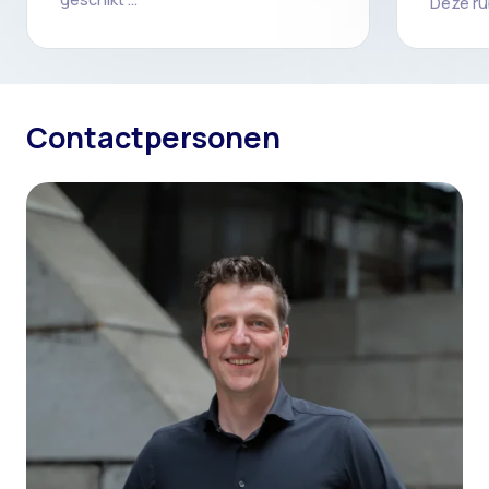
Deze rub
Contactpersonen