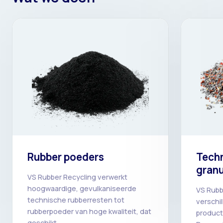
Rubber poeders
Techn
granu
VS Rubber Recycling verwerkt
hoogwaardige, gevulkaniseerde
VS Rubb
technische rubberresten tot
verschi
rubberpoeder van hoge kwaliteit, dat
product
geschikt ...