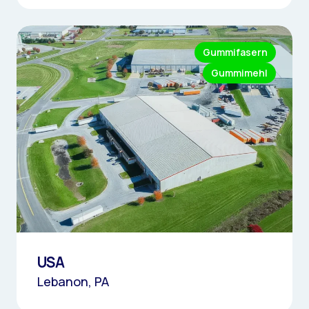
Gummifasern
Gummimehl
USA
Lebanon, PA