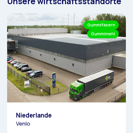
Unsere
wirtschaftsstandorte
Gummifasern
Gummimehl
Niederlande
Venlo